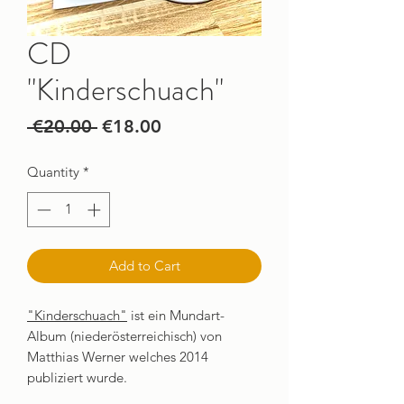
CD
"Kinderschuach"
Regular
Sale
 €20.00 
€18.00
Price
Price
Quantity
*
Add to Cart
"Kinderschuach"
ist ein Mundart-
Album (niederösterreichisch) von
Matthias Werner welches 2014
publiziert wurde.