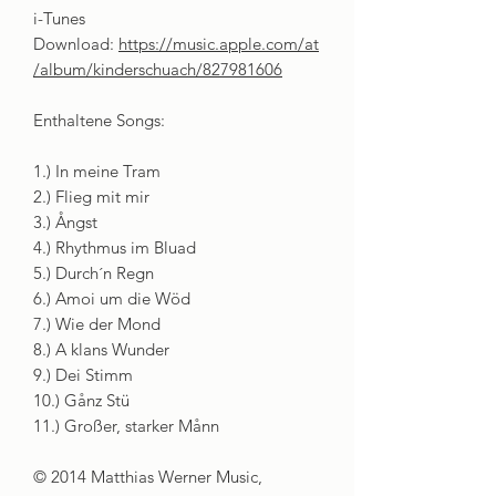
i-Tunes
Download:
https://music.apple.com/at
/album/kinderschuach/827981606
Enthaltene Songs:
1.) In meine Tram
2.) Flieg mit mir
3.) Ångst
4.) Rhythmus im Bluad
5.) Durch´n Regn
6.) Amoi um die Wöd
7.) Wie der Mond
8.) A klans Wunder
9.) Dei Stimm
10.) Gånz Stü
11.) Großer, starker Månn
© 2014 Matthias Werner Music,